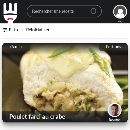
Search for a recipe
Login
Filtre
Réinitialiser
75 min
Portions
Poulet farci au crabe
Rodnobi