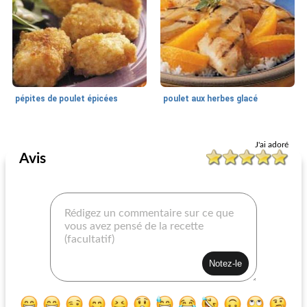
pépites de poulet épicées
poulet aux herbes glacé
Recettes De Dîner De Poulet
25
min
Recettes de poulet désossées
45
min
J'ai adoré
Avis
poulet en sauce crémeuse
poulet de l'outback