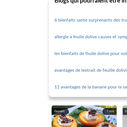
Blogs qui pourraient être i
6 bienfaits sante surprenants des tru
allergie a lhuile dolive causes et sy
les bienfaits de lhuile dolive pour vo
avantages de lextrait de feuille doliv
11 avantages de la banane pour la s
Dessert
7
min
D