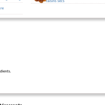
raisins secs
cre
dients.