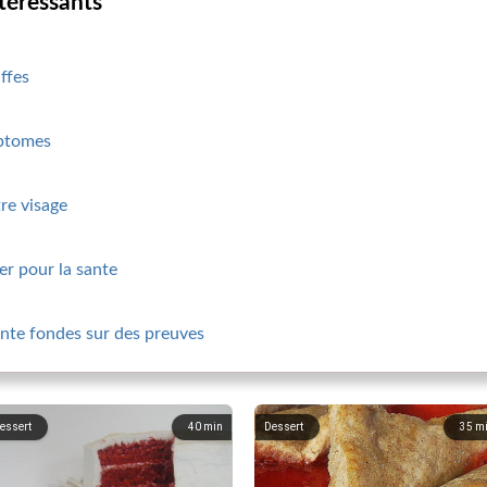
ntéressants
ffes
mptomes
tre visage
ier pour la sante
ante fondes sur des preuves
essert
40
min
Dessert
35
m