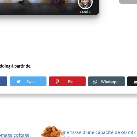
Carol C
dding à partir de.
Tweet
Pin
Whatsapp
Une tasse d'une capacité de 60 ml 
romage cottage