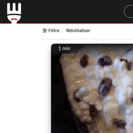
Sea
Filtre
Réinitialiser
1 min