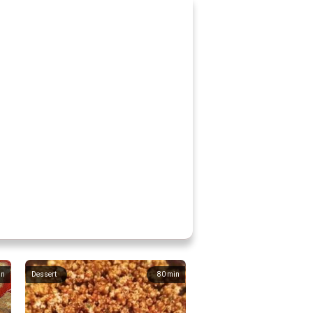
in
Dessert
80
min