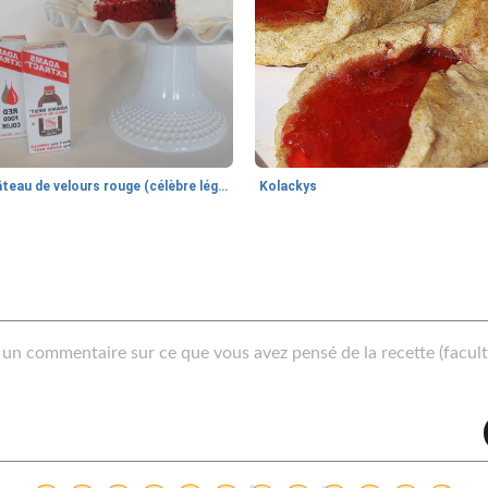
gâteau de velours rouge (célèbre légende urbaine)
Kolackys