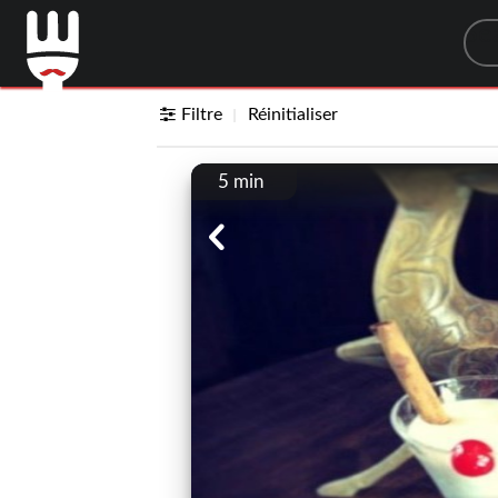
Sea
Filtre
Réinitialiser
5 min