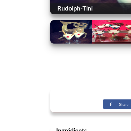
Rudolph-Tini
Share
Ingrédients