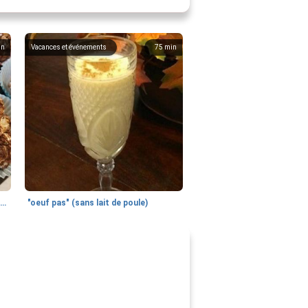
in
Vacances et événements
75
min
boules de pop-corn de route rocheuse
"oeuf pas" (sans lait de poule)