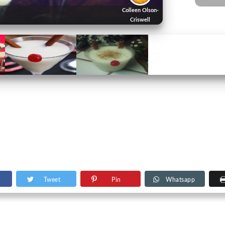
Colleen Olson-
Criswell
Tweet
Pin
Whatsapp