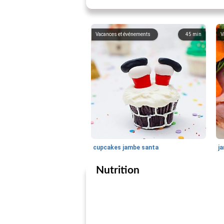
Vacances et événements
45
min
V
cupcakes jambe santa
ja
Nutrition