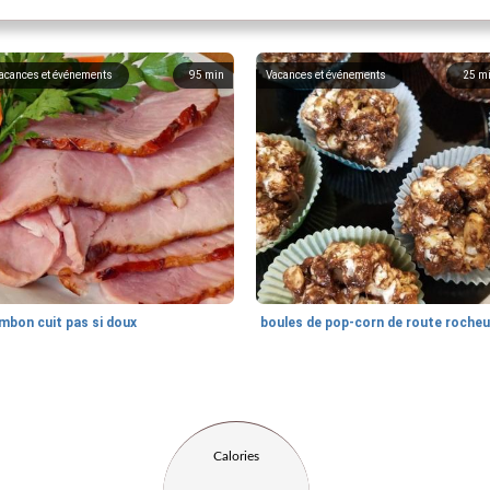
acances et événements
95
min
Vacances et événements
25
m
mbon cuit pas si doux
Calories