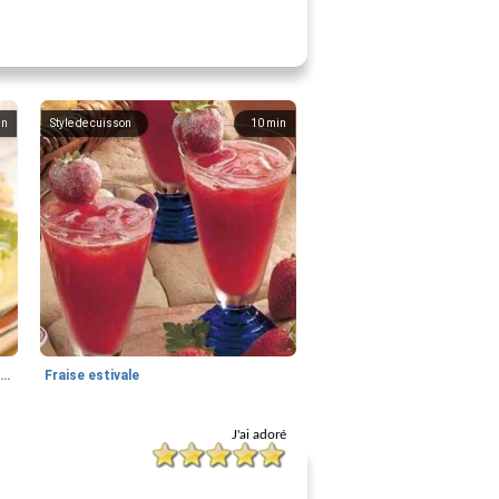
in
Style de cuisson
10
min
hamburgers à la dinde pour deux avec sauce aux herbes et au citron
Fraise estivale
J'ai adoré