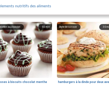
 elements nutritifs des aliments
ecettes au chocolat
55
min
Style de cuisson
30
m
asses à biscuits chocolat menthe