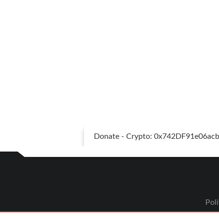
Donate - Crypto: 0x742DF91e06a
Poli