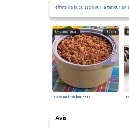
effets de la cuisson sur la teneur en
Style de cuisson
50
min
R
cuire au four haricots
t
Avis