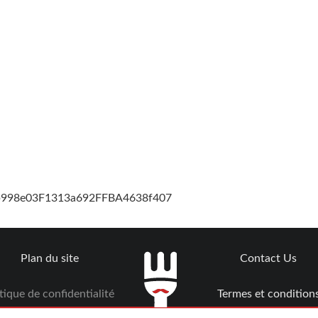
cb998e03F1313a692FFBA4638f407
Plan du site
Contact Us
tique de confidentialité
Termes et condition