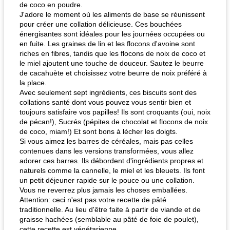
de coco en poudre.
J'adore le moment où les aliments de base se réunissent
pour créer une collation délicieuse. Ces bouchées
énergisantes sont idéales pour les journées occupées ou
en fuite. Les graines de lin et les flocons d'avoine sont
riches en fibres, tandis que les flocons de noix de coco et
le miel ajoutent une touche de douceur. Sautez le beurre
de cacahuète et choisissez votre beurre de noix préféré à
la place.
Avec seulement sept ingrédients, ces biscuits sont des
collations santé dont vous pouvez vous sentir bien et
toujours satisfaire vos papilles! Ils sont croquants (oui, noix
de pécan!), Sucrés (pépites de chocolat et flocons de noix
de coco, miam!) Et sont bons à lécher les doigts.
Si vous aimez les barres de céréales, mais pas celles
contenues dans les versions transformées, vous allez
adorer ces barres. Ils débordent d'ingrédients propres et
naturels comme la cannelle, le miel et les bleuets. Ils font
un petit déjeuner rapide sur le pouce ou une collation.
Vous ne reverrez plus jamais les choses emballées.
Attention: ceci n'est pas votre recette de pâté
traditionnelle. Au lieu d'être faite à partir de viande et de
graisse hachées (semblable au pâté de foie de poulet),
cette recette est végétarienne.