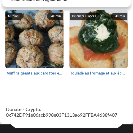
Muffins
40
min
Déjeuner / Snacks
40
min
Muffins géants aux carottes et à la banane de Nif
roulade au fromage et aux épinards
Marques de confiance: recettes et
30
min
Viande et volaille
55
min
astuces
Donate - Crypto:
0x742DF91e06acb998e03F1313a692FFBA4638f407