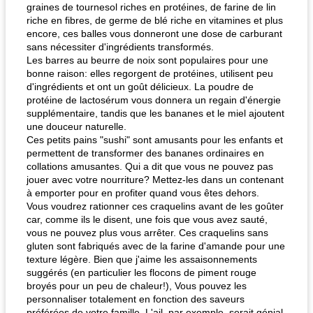
graines de tournesol riches en protéines, de farine de lin
riche en fibres, de germe de blé riche en vitamines et plus
encore, ces balles vous donneront une dose de carburant
sans nécessiter d'ingrédients transformés.
Les barres au beurre de noix sont populaires pour une
bonne raison: elles regorgent de protéines, utilisent peu
d'ingrédients et ont un goût délicieux. La poudre de
protéine de lactosérum vous donnera un regain d'énergie
supplémentaire, tandis que les bananes et le miel ajoutent
une douceur naturelle.
Ces petits pains "sushi" sont amusants pour les enfants et
permettent de transformer des bananes ordinaires en
collations amusantes. Qui a dit que vous ne pouvez pas
jouer avec votre nourriture? Mettez-les dans un contenant
à emporter pour en profiter quand vous êtes dehors.
Vous voudrez rationner ces craquelins avant de les goûter
car, comme ils le disent, une fois que vous avez sauté,
vous ne pouvez plus vous arrêter. Ces craquelins sans
gluten sont fabriqués avec de la farine d'amande pour une
texture légère. Bien que j'aime les assaisonnements
suggérés (en particulier les flocons de piment rouge
broyés pour un peu de chaleur!), Vous pouvez les
personnaliser totalement en fonction des saveurs
préférées de votre famille. L'ail, par exemple, serait génial.