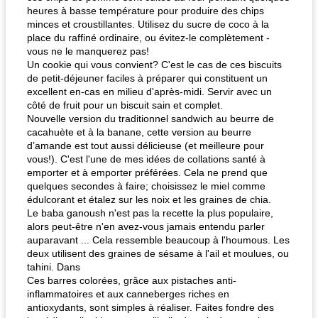
heures à basse température pour produire des chips
minces et croustillantes. Utilisez du sucre de coco à la
place du raffiné ordinaire, ou évitez-le complètement -
vous ne le manquerez pas!
Un cookie qui vous convient? C'est le cas de ces biscuits
de petit-déjeuner faciles à préparer qui constituent un
excellent en-cas en milieu d'après-midi. Servir avec un
côté de fruit pour un biscuit sain et complet.
Nouvelle version du traditionnel sandwich au beurre de
cacahuète et à la banane, cette version au beurre
d’amande est tout aussi délicieuse (et meilleure pour
vous!). C'est l'une de mes idées de collations santé à
emporter et à emporter préférées. Cela ne prend que
quelques secondes à faire; choisissez le miel comme
édulcorant et étalez sur les noix et les graines de chia.
Le baba ganoush n'est pas la recette la plus populaire,
alors peut-être n'en avez-vous jamais entendu parler
auparavant ... Cela ressemble beaucoup à l'houmous. Les
deux utilisent des graines de sésame à l'ail et moulues, ou
tahini. Dans
Ces barres colorées, grâce aux pistaches anti-
inflammatoires et aux canneberges riches en
antioxydants, sont simples à réaliser. Faites fondre des