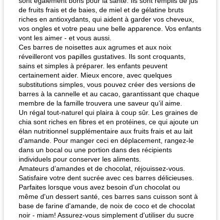
sont également bons pour la santé. Ils sont remplis de jus
de fruits frais et de baies, de miel et de gélatine bruts
riches en antioxydants, qui aident à garder vos cheveux,
vos ongles et votre peau une belle apparence. Vos enfants
vont les aimer - et vous aussi.
Ces barres de noisettes aux agrumes et aux noix
réveilleront vos papilles gustatives. Ils sont croquants,
sains et simples à préparer. les enfants peuvent
certainement aider. Mieux encore, avec quelques
substitutions simples, vous pouvez créer des versions de
barres à la cannelle et au cacao, garantissant que chaque
membre de la famille trouvera une saveur qu’il aime.
Un régal tout-naturel qui plaira à coup sûr. Les graines de
chia sont riches en fibres et en protéines, ce qui ajoute un
élan nutritionnel supplémentaire aux fruits frais et au lait
d'amande. Pour manger ceci en déplacement, rangez-le
dans un bocal ou une portion dans des récipients
individuels pour conserver les aliments.
Amateurs d’amandes et de chocolat, réjouissez-vous.
Satisfaire votre dent sucrée avec ces barres délicieuses.
Parfaites lorsque vous avez besoin d'un chocolat ou
même d'un dessert santé, ces barres sans cuisson sont à
base de farine d'amande, de noix de coco et de chocolat
noir - miam! Assurez-vous simplement d'utiliser du sucre