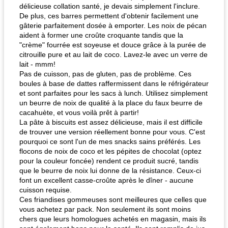
délicieuse collation santé, je devais simplement l'inclure.
De plus, ces barres permettent d'obtenir facilement une
gâterie parfaitement dosée à emporter. Les noix de pécan
aident à former une croûte croquante tandis que la
"crème" fourrée est soyeuse et douce grâce à la purée de
citrouille pure et au lait de coco. Lavez-le avec un verre de
lait - mmm!
Pas de cuisson, pas de gluten, pas de problème. Ces
boules à base de dattes raffermissent dans le réfrigérateur
et sont parfaites pour les sacs à lunch. Utilisez simplement
un beurre de noix de qualité à la place du faux beurre de
cacahuète, et vous voilà prêt à partir!
La pâte à biscuits est assez délicieuse, mais il est difficile
de trouver une version réellement bonne pour vous. C'est
pourquoi ce sont l'un de mes snacks sains préférés. Les
flocons de noix de coco et les pépites de chocolat (optez
pour la couleur foncée) rendent ce produit sucré, tandis
que le beurre de noix lui donne de la résistance. Ceux-ci
font un excellent casse-croûte après le dîner - aucune
cuisson requise.
Ces friandises gommeuses sont meilleures que celles que
vous achetez par pack. Non seulement ils sont moins
chers que leurs homologues achetés en magasin, mais ils