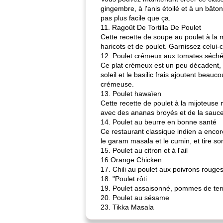
gingembre, à l'anis étoilé et à un bâto
pas plus facile que ça.
11. Ragoût De Tortilla De Poulet
Cette recette de soupe au poulet à la m
haricots et de poulet. Garnissez celui-
12. Poulet crémeux aux tomates séchée
Ce plat crémeux est un peu décadent, 
soleil et le basilic frais ajoutent bea
crémeuse.
13. Poulet hawaïen
Cette recette de poulet à la mijoteuse 
avec des ananas broyés et de la sauce
14. Poulet au beurre en bonne santé
Ce restaurant classique indien a encore
le garam masala et le cumin, et tire so
15. Poulet au citron et à l'ail
16.Orange Chicken
17. Chili au poulet aux poivrons rouges 
18. "Poulet rôti
19. Poulet assaisonné, pommes de terre
20. Poulet au sésame
23. Tikka Masala