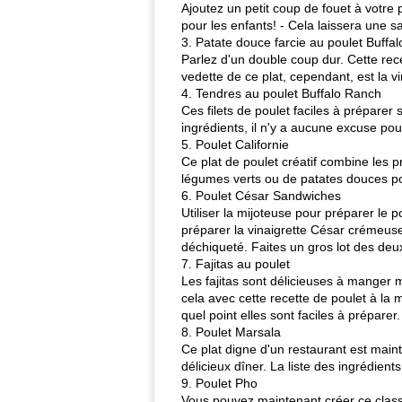
Ajoutez un petit coup de fouet à votre 
pour les enfants! - Cela laissera une s
3. Patate douce farcie au poulet Buffal
Parlez d'un double coup dur. Cette rec
vedette de ce plat, cependant, est la v
4. Tendres au poulet Buffalo Ranch
Ces filets de poulet faciles à préparer
ingrédients, il n'y a aucune excuse pour
5. Poulet Californie
Ce plat de poulet créatif combine les p
légumes verts ou de patates douces po
6. Poulet César Sandwiches
Utiliser la mijoteuse pour préparer le
préparer la vinaigrette César crémeuse
déchiqueté. Faites un gros lot des deu
7. Fajitas au poulet
Les fajitas sont délicieuses à manger m
cela avec cette recette de poulet à la
quel point elles sont faciles à prépare
8. Poulet Marsala
Ce plat digne d'un restaurant est mai
délicieux dîner. La liste des ingrédient
9. Poulet Pho
Vous pouvez maintenant créer ce class