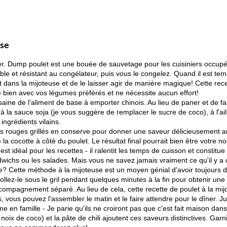
use
. Dump poulet est une bouée de sauvetage pour les cuisiniers occupés!
et résistant au congélateur, puis vous le congelez. Quand il est temps 
et dans la mijoteuse et de le laisser agir de manière magique! Cette recett
ie bien avec vos légumes préférés et ne nécessite aucun effort!
ine de l’aliment de base à emporter chinois. Au lieu de paner et de faire
 la sauce soja (je vous suggère de remplacer le sucre de coco), à l'ai
ingrédients vilains.
ns rouges grillés en conserve pour donner une saveur délicieusement a
e la cocotte à côté du poulet. Le résultat final pourrait bien être votre n
i est idéal pour les recettes - il ralentit les temps de cuisson et const
wichs ou les salades. Mais vous ne savez jamais vraiment ce qu'il y 
e? Cette méthode à la mijoteuse est un moyen génial d'avoir toujours du
lez-le sous le gril pendant quelques minutes à la fin pour obtenir une 
accompagnement séparé. Au lieu de cela, cette recette de poulet à la mi
 vous pouvez l'assembler le matin et le faire attendre pour le dîner. Just
e en famille - Je parie qu'ils ne croiront pas que c'est fait maison dan
noix de coco) et la pâte de chili ajoutent ces saveurs distinctives. Garn