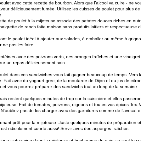
poulet avec cette recette de bourbon. Alors que l'alcool va cuire - ne v
aveur délicieusement fumée. Utilisez les cuisses de poulet pour plus de 
o
ette de poulet à la mijoteuse associe des patates douces riches en nutr
inaigrette de ranch faite maison sans produits laitiers et respectueuse d
 sont le poulet idéal à ajouter aux salades, à emballer ou même à grign
 ne pas les faire.
rotéines avec des poivrons verts, des oranges fraîches et une vinaigrett
ur un repas délicieusement sain.
 poulet dans ces sandwiches vous fait gagner beaucoup de temps. Vers l
. Fait avec du yogourt grec, de la moutarde de Dijon et du jus de citro
x et vous pourrez préparer des sandwichs tout au long de la semaine.
ais restent quelques minutes de trop sur la cuisinière et elles passeron
 mijoteuse. Fait de tomates, poivrons, oignons et toutes vos épices Tex-
r. N'oubliez pas de les charger avec des garnitures comme de l'avocat et
ntenant prêt pour la mijoteuse. Juste quelques minutes de préparation
s est ridiculement courte aussi! Servir avec des asperges fraîches.
ique vietnamien dans la mijoteuse et bonhomme de paix, ça vaut le co