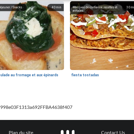
éjeuner / Snacks
40
min
Marques de confiance: recettes et
30
m
astuces
oulade au fromage et aux épinards
fiesta tostadas
cb998e03F1313a692FFBA4638f407
Plan du site
Contact Us