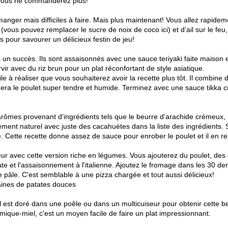
 vous ne commanderez plus!
anger mais difficiles à faire. Mais plus maintenant! Vous allez rapid
vous pouvez remplacer le sucre de noix de coco ici) et d’ail sur le feu, 
pour savourer un délicieux festin de jeu!
s un succès. Ils sont assaisonnés avec une sauce teriyaki faite maison
vir avec du riz brun pour un plat réconfortant de style asiatique.
cile à réaliser que vous souhaiterez avoir la recette plus tôt. Il combin
gardera le poulet super tendre et humide. Terminez avec une sauce tikka
ômes provenant d'ingrédients tels que le beurre d'arachide crémeux, le j
ment naturel avec juste des cacahuètes dans la liste des ingrédients. Si
. Cette recette donne assez de sauce pour enrober le poulet et il en re
r avec cette version riche en légumes. Vous ajouterez du poulet, des c
e et l'assaisonnement à l'italienne. Ajoutez le fromage dans les 30 de
 pâle. C'est semblable à une pizza chargée et tout aussi délicieux!
aines de patates douces
 Il est doré dans une poêle ou dans un multicuiseur pour obtenir cette be
que-miel, c'est un moyen facile de faire un plat impressionnant.