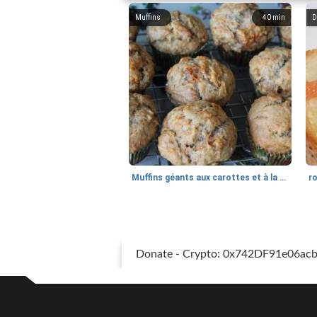
Muffins
40
min
D
Muffins géants aux carottes et à la banane de Nif
r
Donate - Crypto: 0x742DF91e06a