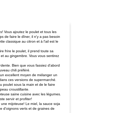
 Vous ajoutez le poulet et tous les
de faire le dîner, il n'y a pas besoin
e classique au citron et à l'ail est le
 frire le poulet, il prend toute sa
l et au gingembre. Vous vous sentirez
rdente. Bien que vous fassiez d'abord
ouveau chili préféré.
itue un excellent moyen de mélanger un
a dans ces versions de supermarché.
 poulet sous la main et de le faire
peau croustillante.
joteuse saine cuisine avec les légumes.
e servir et profiter!
s une mijoteuse! Le miel, la sauce soja
ie d'oignons verts et de graines de