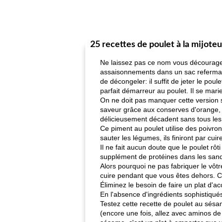
25 recettes de poulet à la mijote
Ne laissez pas ce nom vous décourager
assaisonnements dans un sac refermable 
de décongeler: il suffit de jeter le poul
parfait démarreur au poulet. Il se mar
On ne doit pas manquer cette version sa
saveur grâce aux conserves d'orange, à
délicieusement décadent sans tous les 
Ce piment au poulet utilise des poivro
sauter les légumes, ils finiront par cuir
Il ne fait aucun doute que le poulet rôt
supplément de protéines dans les sand
Alors pourquoi ne pas fabriquer le vôtr
cuire pendant que vous êtes dehors. Col
Éliminez le besoin de faire un plat d'
En l'absence d'ingrédients sophistiqués,
Testez cette recette de poulet au sésam
(encore une fois, allez avec aminos de 