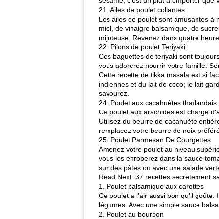
sésame, c'est un plat à emporter que
21. Ailes de poulet collantes
Les ailes de poulet sont amusantes à m
miel, de vinaigre balsamique, de sucre (
mijoteuse. Revenez dans quatre heures 
22. Pilons de poulet Teriyaki
Ces baguettes de teriyaki sont toujour
vous adorerez nourrir votre famille. Ser
Cette recette de tikka masala est si fa
indiennes et du lait de coco; le lait 
savourez.
24. Poulet aux cacahuètes thaïlandais
Ce poulet aux arachides est chargé d'ar
Utilisez du beurre de cacahuète entière
remplacez votre beurre de noix préféré
25. Poulet Parmesan De Courgettes
Amenez votre poulet au niveau supérieu
vous les enroberez dans la sauce tomat
sur des pâtes ou avec une salade verte
Read Next: 37 recettes secrètement s
1. Poulet balsamique aux carottes
Ce poulet a l’air aussi bon qu’il goûte.
légumes. Avec une simple sauce balsami
2. Poulet au bourbon