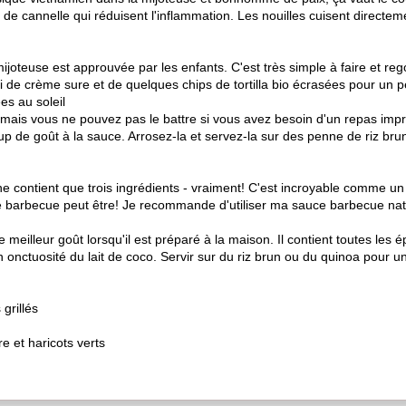
n de cannelle qui réduisent l'inflammation. Les nouilles cuisent directe
ijoteuse est approuvée par les enfants. C'est très simple à faire et reg
ci de crème sure et de quelques chips de tortilla bio écrasées pour un 
s au soleil
mais vous ne pouvez pas le battre si vous avez besoin d'un repas im
ucoup de goût à la sauce. Arrosez-la et servez-la sur des penne de riz br
ne contient que trois ingrédients - vraiment! C'est incroyable comme un 
 barbecue peut être! Je recommande d'utiliser ma sauce barbecue natur
 meilleur goût lorsqu'il est préparé à la maison. Il contient toutes le
n onctuosité du lait de coco. Servir sur du riz brun ou du quinoa pour u
grillés
 et haricots verts