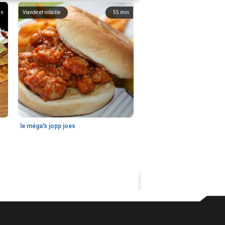
in
Viande et volaille
55
min
le méga's jopp joes