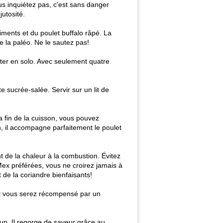
ous inquiétez pas, c'est sans danger
jutosité.
iments et du poulet buffalo râpé. La
e la paléo. Ne le sautez pas!
oter en solo. Avec seulement quatre
e sucrée-salée. Servir sur un lit de
a fin de la cuisson, vous pouvez
n, il accompagne parfaitement le poulet
t de la chaleur à la combustion. Évitez
Mex préférées, vous ne croirez jamais à
 de la coriandre bienfaisants!
 et vous serez récompensé par un
up. Il regorge de saveur grâce au