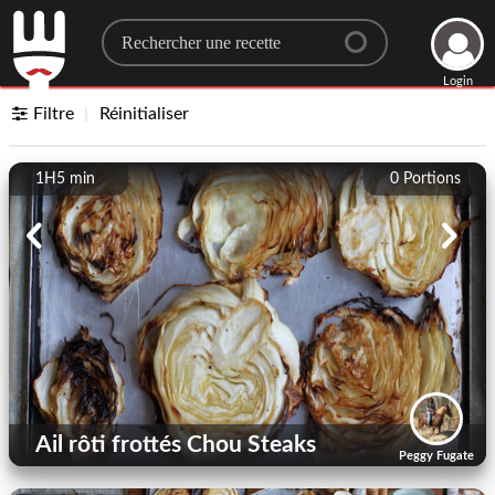
Search for a recipe
Login
Filtre
Réinitialiser
1H5 min
0
Portions
Ail rôti frottés Chou Steaks
Peggy Fugate