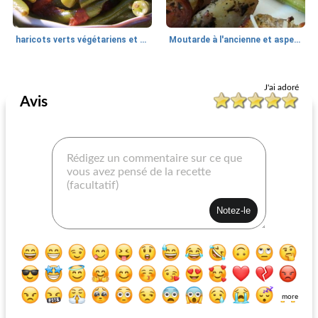
haricots verts végétariens et tomates
Moutarde à l'ancienne et asperges au romarin
Légume
35
min
Légume
100
min
J'ai adoré
Avis
courge d'érable
navet et pommes
more