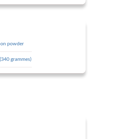
ion powder
e (340 grammes)