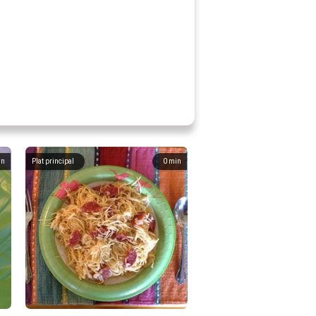
in
Plat principal
0
min