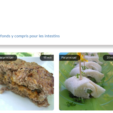
fonds y compris pour les intestins
lat principal
95
min
Plat principal
20
m