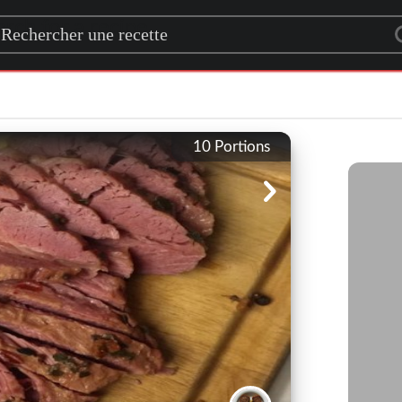
rch for a recipe
10
Portions