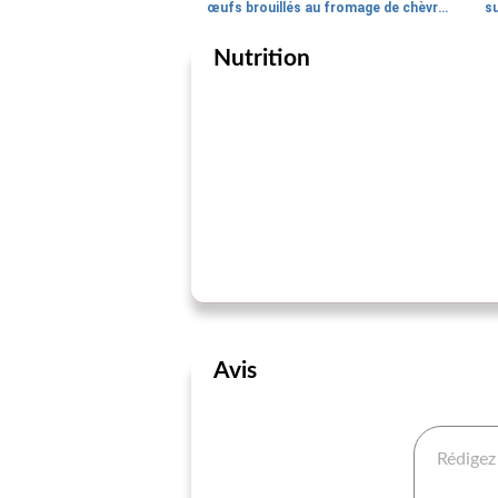
œufs brouillés au fromage de chèvre, au yaourt grec et aux légumes verts
su
Nutrition
Avis