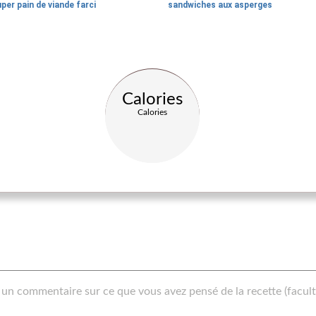
per pain de viande farci
sandwiches aux asperges
Calories
Calories