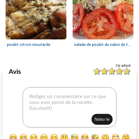
poulet citron-moutarde
salade de poulet du salon de thé annie de pomme
Poitrine de poulet
30
min
Poitrine de poulet
40
min
J'ai adoré
Avis
poitrines de poulet grillées avec salsa à la mandarine
poulet à la sauce chipotle-tomate et ziti