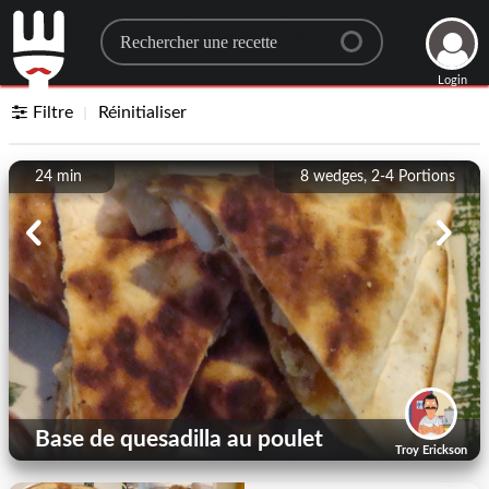
Search for a recipe
Login
Filtre
Réinitialiser
24 min
8 wedges, 2-4
Portions
Base de quesadilla au poulet
Troy Erickson