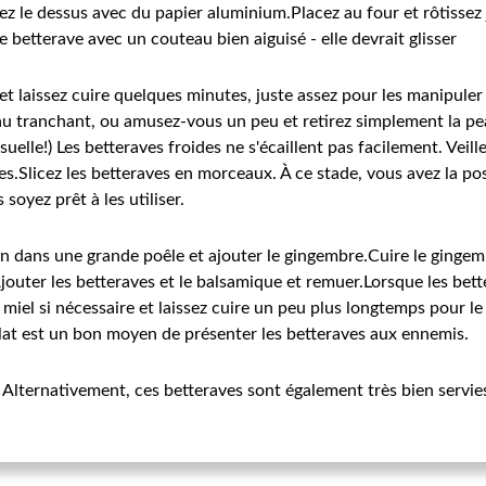
llez le dessus avec du papier aluminium.Placez au four et rôtissez
 betterave avec un couteau bien aiguisé - elle devrait glisser
 et laissez cuire quelques minutes, juste assez pour les manipul
eau tranchant, ou amusez-vous un peu et retirez simplement la p
uelle!) Les betteraves froides ne s'écaillent pas facilement. Veill
.Slicez les betteraves en morceaux. À ce stade, vous avez la possi
soyez prêt à les utiliser.
en dans une grande poêle et ajouter le gingembre.Cuire le ginge
Ajouter les betteraves et le balsamique et remuer.Lorsque les bet
miel si nécessaire et laissez cuire un peu plus longtemps pour le
at est un bon moyen de présenter les betteraves aux ennemis.
. Alternativement, ces betteraves sont également très bien servie