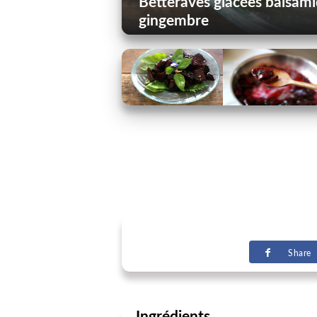
Betteraves glacées balsami
gingembre
Share
Ingrédients