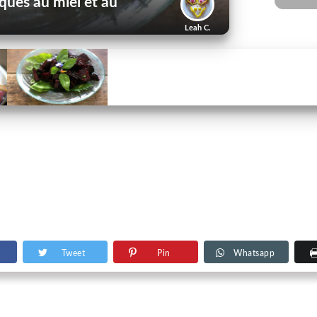
ques au miel et au
Leah C.
Tweet
Pin
Whatsapp