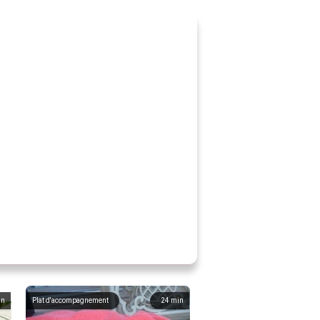
in
Plat d'accompagnement
24
min