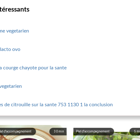
ntéressants
me vegetarien
 lacto ovo
 la courge chayote pour la sante
vegetarien
es de citrouille sur la sante 753 1130 1 la conclusion
lat d'accompagnement
30
min
Plat d'accompagnement
5
m