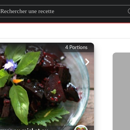
rch for a recipe
4
Portions