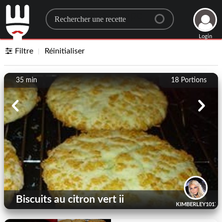
Search for a recipe
Login
Filtre
Réinitialiser
35 min
18
Portions
Biscuits au citron vert ii
KIMBERLEY1017