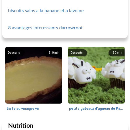
biscuits sains a la banane et a lavoine
8 avantages interessants darrowroot
Desserts
210
min
Desserts
30
min
tarte au vinaigre vii
petits gâteaux d'agneau de Pâques
Nutrition
Desserts
0
min
Desserts
45
min