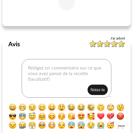
pile de baies d'été
casserole de pomme et de canneberge
J'ai adoré
Avis
more