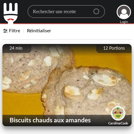
Search for a recipe
Login
Filtre
Réinitialiser
24 min
12
Portions
Biscuits chauds aux amandes
CarolinaCook