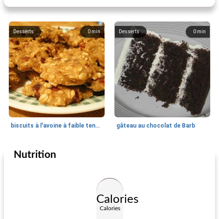
Desserts
0
min
Desserts
0
min
biscuits à l'avoine à faible teneur en matière grasse à l'avoine
gâteau au chocolat de Barb
Nutrition
Desserts
276
min
Recettes de Noël
60
min
Calories
Calories