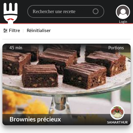
Search for a recipe
Login
Filtre
Réinitialiser
45 min
Portions
Brownies précieux
SAMARTHUR