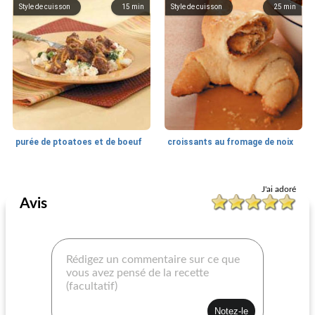
Style de cuisson
15
min
Style de cuisson
25
min
purée de ptoatoes et de boeuf
croissants au fromage de noix
Style de cuisson
10
min
Style de cuisson
75
min
J'ai adoré
Avis