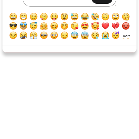
clubs de salade de poulet
lasagne au tofu
more