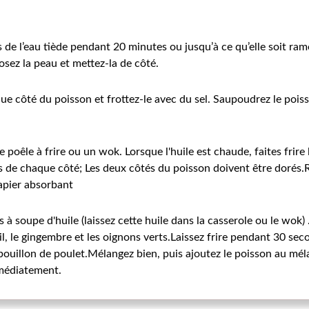
de l’eau tiède pendant 20 minutes ou jusqu’à ce qu’elle soit ramol
osez la peau et mettez-la de côté.
que côté du poisson et frottez-le avec du sel. Saupoudrez le pois
e poêle à frire ou un wok. Lorsque l'huile est chaude, faites frir
 de chaque côté; Les deux côtés du poisson doivent être dorés.Re
papier absorbant
s à soupe d'huile (laissez cette huile dans la casserole ou le wok) .
ail, le gingembre et les oignons verts.Laissez frire pendant 30 se
 bouillon de poulet.Mélangez bien, puis ajoutez le poisson au mél
médiatement.