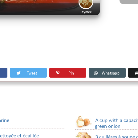
Jaymee
Tweet
Pin
Whatsapp
arine
A cup with a capaci
green onion
ettoyée et écaillée
3 cuillères à soupe 