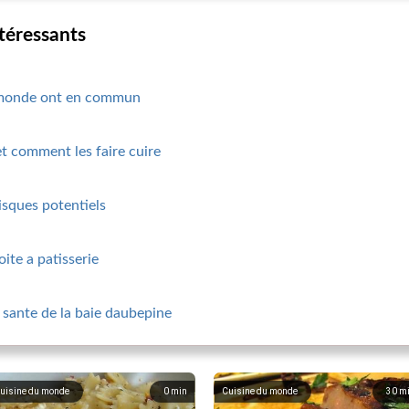
ntéressants
du monde ont en commun
et comment les faire cuire
risques potentiels
oite a patisserie
 sante de la baie daubepine
uisine du monde
0
min
Cuisine du monde
30
m