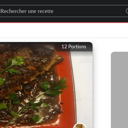
rch for a recipe
12
Portions