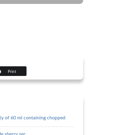
Print
ty of 60 ml containing chopped
de sherry sec