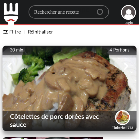
Search for a recipe
Login
Filtre
Réinitialiser
30 min
4
Portions
Côtelettes de porc dorées avec
sauce
Tinkerbell773