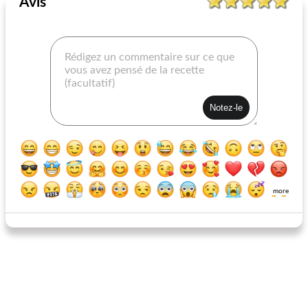
Avis
porc braisé (à la manière du sanglier)
côtelettes de porc et oignons frits
more