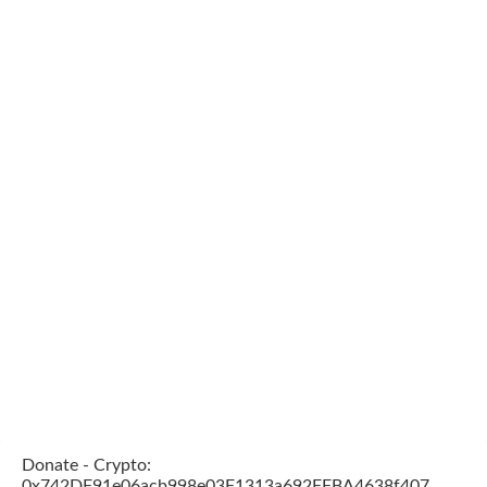
Donate - Crypto:
0x742DF91e06acb998e03F1313a692FFBA4638f407