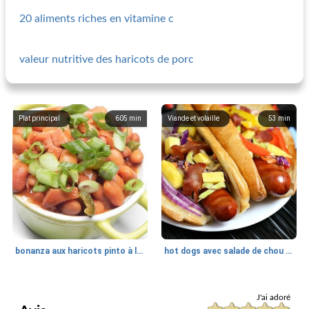
20 aliments riches en vitamine c
valeur nutritive des haricots de porc
Plat principal
605
min
Viande et volaille
53
min
bonanza aux haricots pinto à la mijoteuse
hot dogs avec salade de chou chipotle au bacon et à l'ananas
Porc
4560
min
Porc
195
min
J'ai adoré