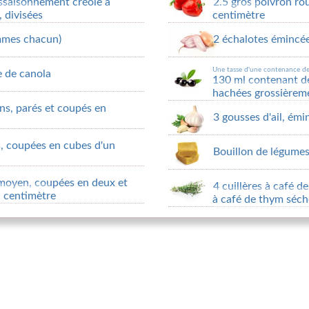
assaisonnement créole à
2.5 gros poivron r
 divisées
centimètre
ammes chacun)
2 échalotes émincé
Une tasse d'une contenance d
e de canola
130 ml contenant de
hachées grossièrem
ns, parés et coupés en
3 gousses d'ail, émi
, coupées en cubes d'un
Bouillon de légumes
 moyen, coupées en deux et
4 cuillères à café d
 centimètre
à café de thym séch