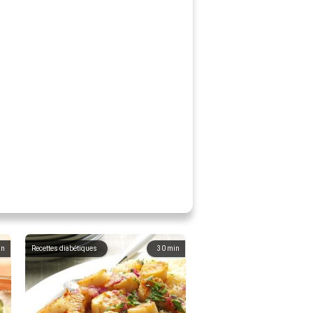
in
Recettes diabétiques
30
min