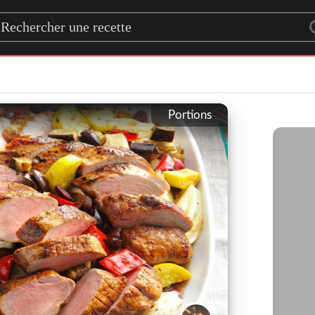
rch for a recipe
Portions