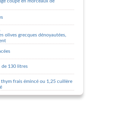
ouge coupé en morceaux de
es
e
s olives grecques dénoyautées,
ent
ncées
 de 130 litres
e thym frais émincé ou 1,25 cuillère
é