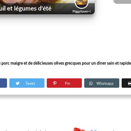
uil et légumes d'été
Piggyluver~!
 porc maigre et de délicieuses olives grecques pour un dîner sain et rapide,
Tweet
Pin
Whatsapp