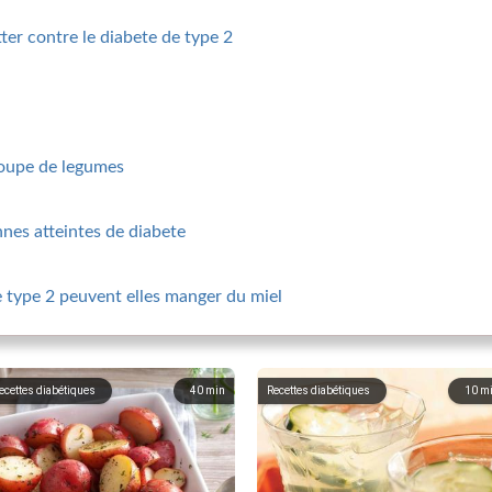
tter contre le diabete de type 2
 soupe de legumes
onnes atteintes de diabete
e type 2 peuvent elles manger du miel
ecettes diabétiques
40
min
Recettes diabétiques
10
m