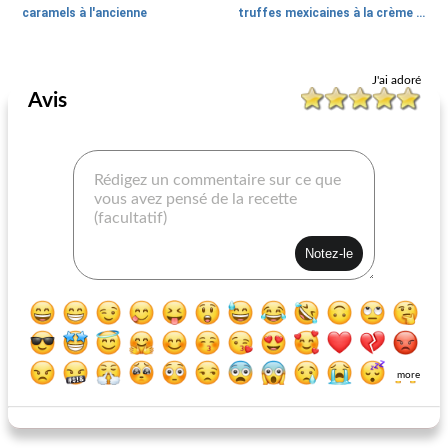
caramels à l'ancienne
truffes mexicaines à la crème glacée
Bonbons de noël
30
min
Bonbons de noël
15
min
J'ai adoré
Avis
fudge blanc d'abricot
fudge au moka
more