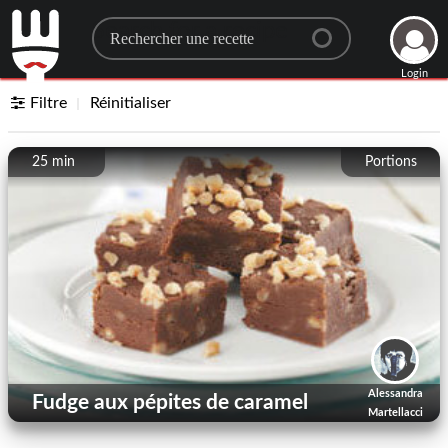
Search for a recipe
Login
Filtre
Réinitialiser
25 min
Portions
Alessandra
Fudge aux pépites de caramel
Martellacci