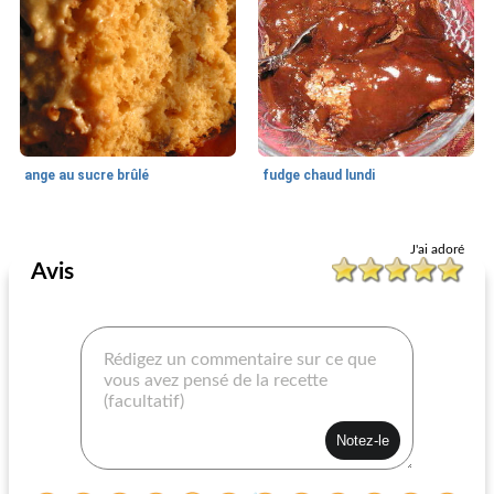
ange au sucre brûlé
fudge chaud lundi
Dessert
52
min
Dessert
90
min
J'ai adoré
Avis
ganache au chocolat de paula deen
cupcakes à la fraise et à la crème