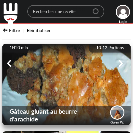
Search for a recipe
Login
Filtre
Réinitialiser
1H20 min
10-12
Portions
Gâteau gluant au beurre
d'arachide
Gwen W.