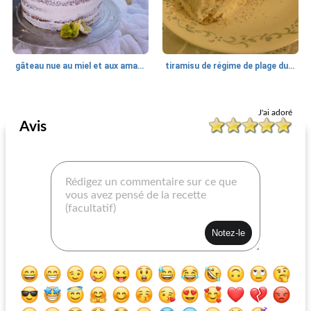
gâteau nue au miel et aux amandes
tiramisu de régime de plage du sud
Dessert
65
min
Dessert
370
min
J'ai adoré
Avis
brownies super fudgy
boules de chocolat au rhum