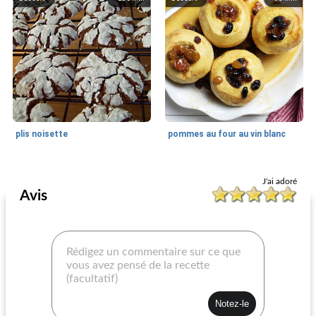
plis noisette
pommes au four au vin blanc
Dessert
40
min
Dessert
45
min
J'ai adoré
Avis
gâteau au kahlua au chocolat de Scott
Maria Luisa