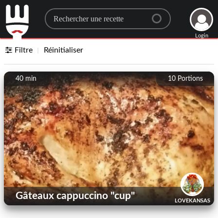
Search for a recipe
Login
Filtre
Réinitialiser
40 min
10
Portions
Gâteaux cappuccino "cup"
LOVEKANSAS