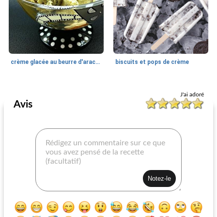
crème glacée au beurre d'arachide reese's® fait maison
biscuits et pops de crème
Desserts
140
min
Desserts Glacés
0
min
J'ai adoré
Avis
tarte glace sundae
soda au chocolat et au café