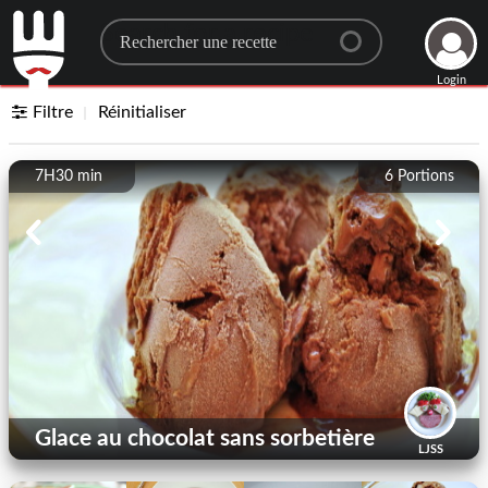
Search for a recipe
Login
Filtre
Réinitialiser
7H30 min
6
Portions
Glace au chocolat sans sorbetière
LJSS