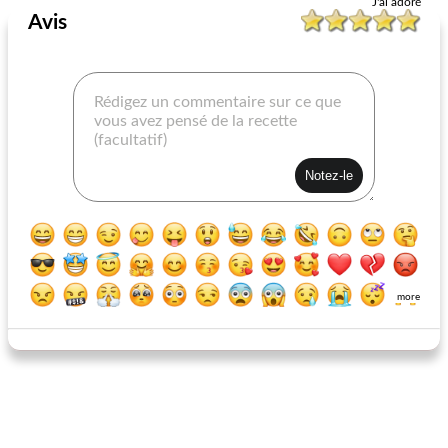
J'ai adoré
Avis
soupe de légumes nord-africaine
chili bourbon de davies
more