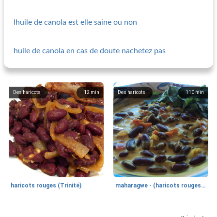
lhuile de canola est elle saine ou non
huile de canola en cas de doute nachetez pas
Des haricots
12
min
Des haricots
110
min
haricots rouges (Trinité)
maharagwe - (haricots rouges épicés au lait de coco)
Des haricots
50
min
Des haricots
90
min