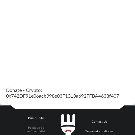
Donate - Crypto:
0x742DF91e06acb998e03F1313a692FFBA4638f407
Plan du site
Contact Us
Politique de
confidentialité
Termes et conditions