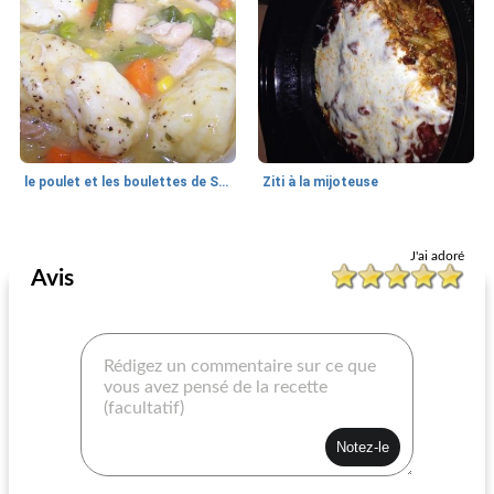
le poulet et les boulettes de Samantha
Ziti à la mijoteuse
Un plat
45
min
Un plat
40
min
J'ai adoré
Avis
moules suprema
macaroni ii minestrone