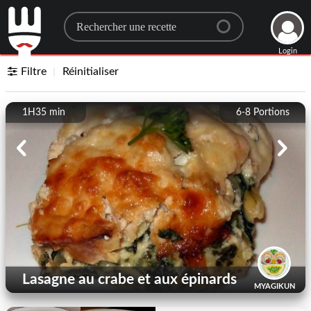
Search for a recipe
Login
Filtre
Réinitialiser
1H35 min
6-8
Portions
Lasagne au crabe et aux épinards
MYAGIKUN