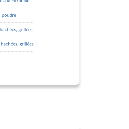
e à la citrouille
en poudre
hachées, grillées
 hachées, grillées