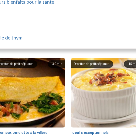
urs bienfaits pour la sante
ile de thym
ecettes de petit déjeuner
30
min
Recettes de petit déjeuner
45
m
émeux omelette à la villère
oeufs exceptionnels