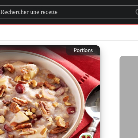
rch for a recipe
Portions