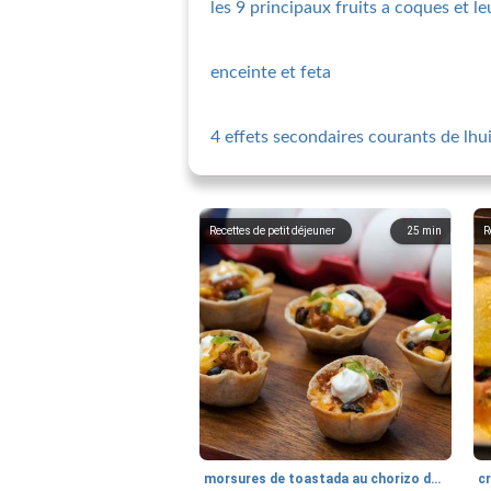
les 9 principaux fruits a coques et le
enceinte et feta
4 effets secondaires courants de lhu
Recettes de petit déjeuner
25
min
R
morsures de toastada au chorizo ​​du sud-ouest
cr