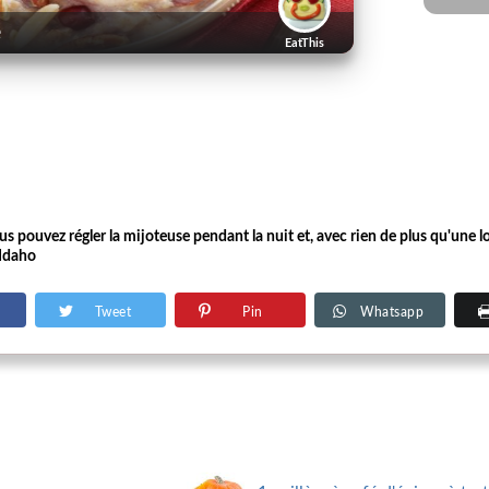
e
EatThis
s pouvez régler la mijoteuse pendant la nuit et, avec rien de plus qu'une lou
 Idaho
Tweet
Pin
Whatsapp