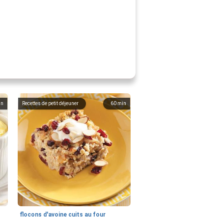
in
Recettes de petit déjeuner
60
min
flocons d'avoine cuits au four