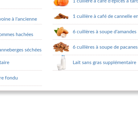
1 cuillère à café d'épices à tart
1 cuillère à café de cannelle 
voine à l'ancienne
6 cuillères à soupe d'amandes 
 pommes hachées
6 cuillères à soupe de pacanes
canneberges séchées
taire
Lait sans gras supplémentaire
rre fondu