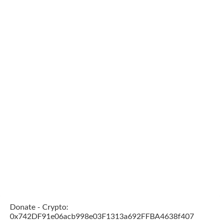
Donate - Crypto:
0x742DF91e06acb998e03F1313a692FFBA4638f407