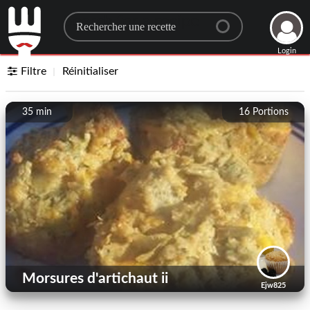
Search for a recipe
Login
Filtre
Réinitialiser
35 min
16
Portions
Morsures d'artichaut ii
Ejw825