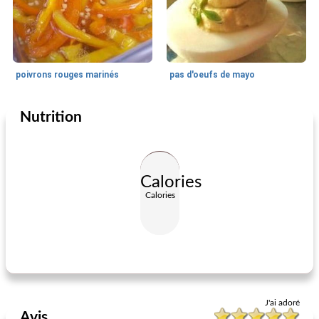
poivrons rouges marinés
pas d'oeufs de mayo
Nutrition
Entrées et Snacks
90
min
Entrées et Snacks
30
min
Calories
Calories
nachos de courgettes
fromage caillé au wisconsin
J'ai adoré
Avis