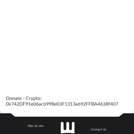
Donate - Crypto:
0x742DF91e06acb998e03F1313a692FFBA4638f407
Plan du site
Contact Us