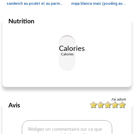
sandwich au poulet et au parmesan
maja blanca maiz (pouding au maïs)
Nutrition
Cuisine du monde
60
min
Cuisine du monde
0
min
Calories
Calories
agua de jamaica (eau d'hibiscus)
cassata italienne
J'ai adoré
Avis