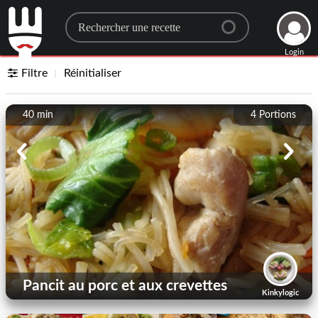
Search for a recipe
Login
Filtre
Réinitialiser
40 min
4
Portions
Pancit au porc et aux crevettes
Kinkylogic