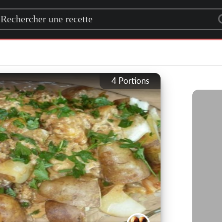
rch for a recipe
4
Portions