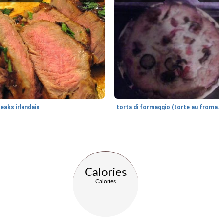
eaks irlandais
torta di for
Calories
Calories