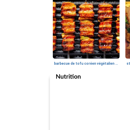
barbecue de tofu coréen végétalien et poireau
st
Nutrition