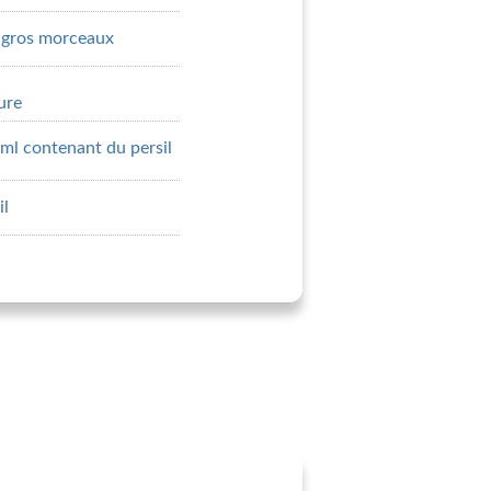
 gros morceaux
ure
 ml contenant du persil
il