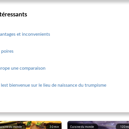
ntéressants
avantages et inconvenients
 poires
 europe une comparaison
 lest bienvenue sur le lieu de naissance du trumpisme
uisine du monde
30
min
Cuisine du monde
120
m