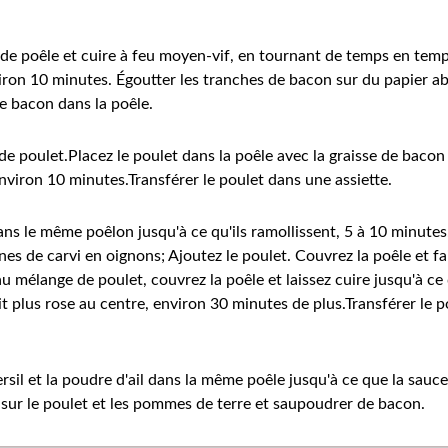
de poêle et cuire à feu moyen-vif, en tournant de temps en temps
ron 10 minutes. Égoutter les tranches de bacon sur du papier abs
de bacon dans la poêle.
e poulet.Placez le poulet dans la poêle avec la graisse de bacon e
environ 10 minutes.Transférer le poulet dans une assiette.
ns le même poêlon jusqu'à ce qu'ils ramollissent, 5 à 10 minutes
ines de carvi en oignons; Ajoutez le poulet. Couvrez la poêle et f
u mélange de poulet, couvrez la poêle et laissez cuire jusqu'à c
it plus rose au centre, environ 30 minutes de plus.Transférer le 
ersil et la poudre d'ail dans la même poêle jusqu'à ce que la sauc
e sur le poulet et les pommes de terre et saupoudrer de bacon.