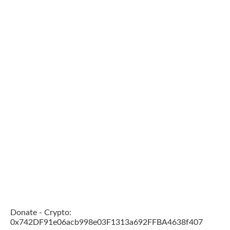
Donate - Crypto:
0x742DF91e06acb998e03F1313a692FFBA4638f407