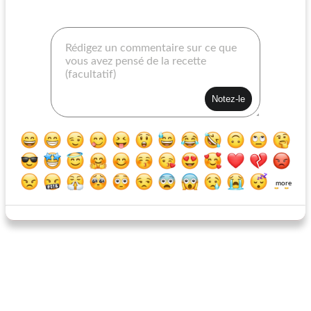
poulet légumes casserole alfredo
spirales dilly au poulet au citron
more