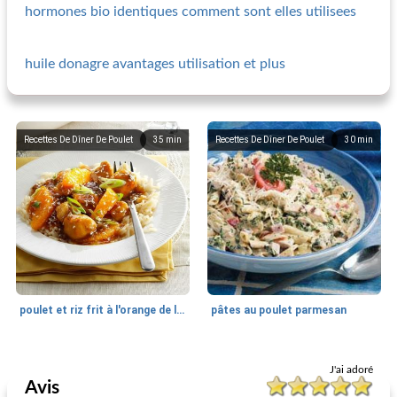
hormones bio identiques comment sont elles utilisees
huile donagre avantages utilisation et plus
Recettes De Dîner De Poulet
35
min
Recettes De Dîner De Poulet
30
min
poulet et riz frit à l'orange de l'empereur
pâtes au poulet parmesan
Recettes De Dîner De Poulet
40
min
Recettes De Dîner De Poulet
30
min
J'ai adoré
Avis