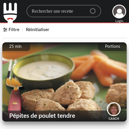
Search for a recipe
Login
Filtre
Réinitialiser
25 min
Portions
Pépites de poulet tendre
CASCH