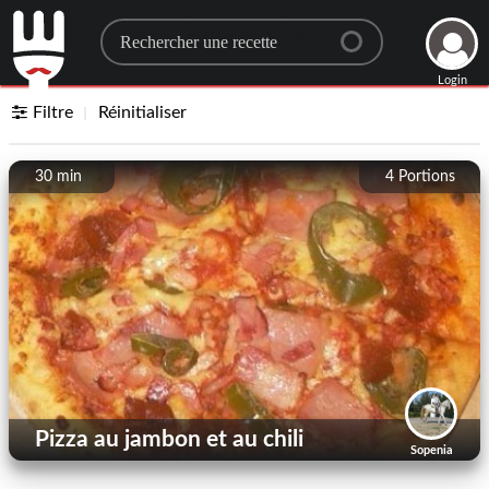
Search for a recipe
Login
Filtre
Réinitialiser
30 min
4
Portions
Pizza au jambon et au chili
Sopenia