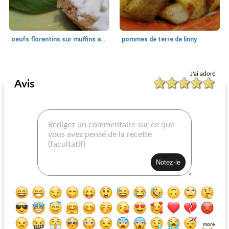
oeufs florentins sur muffins anglais
pommes de terre de linny
Petit déjeuner
7
min
Petit déjeuner
30
min
J'ai adoré
Avis
yogourt à la papaye
biscuits végétaliens faibles en gras
more