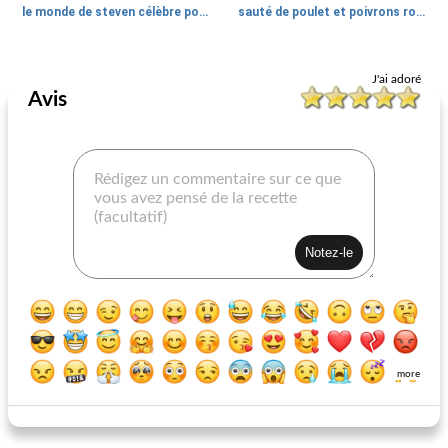
le monde de steven célèbre pour mourir de poulet à la crème aigre
sauté de poulet et poivrons rouges
Poitrine de poulet
60
min
Poitrine de poulet
40
min
J'ai adoré
Avis
poulet de trois tasses
pâtes au poulet
more