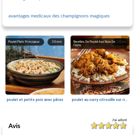
avantages medicaux des champignons magiques
Poulet Plats Principaux
30
min
Recettes De Poulet Aux Noix De
30
min
Cajou
poulet et petits pois avec pâtes
poulet au curry citrouille sur riz aux noix de cajou
Poulet Plats Principaux
20
min
Turquie au four
55
min
J'ai adoré
Avis