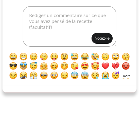
poulet pique-nique croustillant
poulet dans un nuage
more