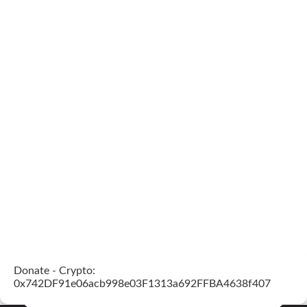
Donate - Crypto:
0x742DF91e06acb998e03F1313a692FFBA4638f407