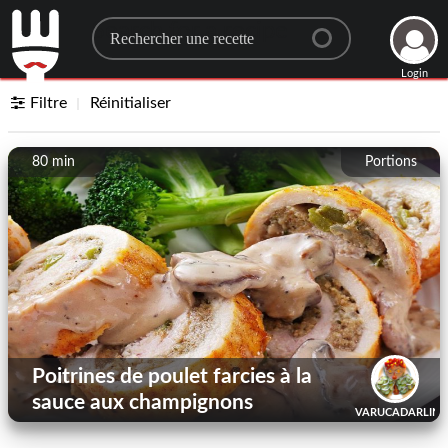
Search for a recipe
Login
Filtre
Réinitialiser
80 min
Portions
Poitrines de poulet farcies à la
sauce aux champignons
VARUCADARLING