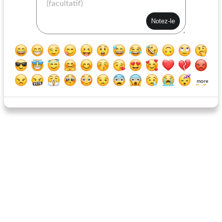
saut de riz rapide
ragoût pour deux
more