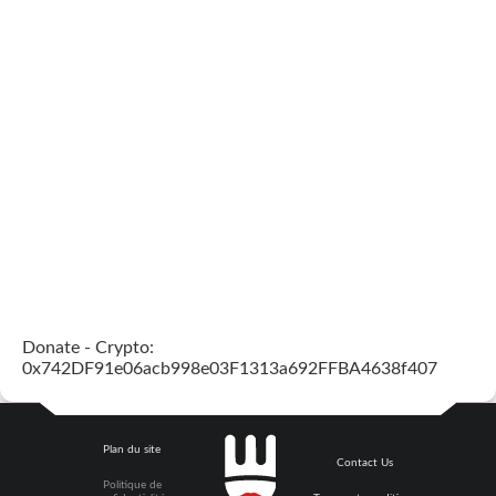
Donate - Crypto:
0x742DF91e06acb998e03F1313a692FFBA4638f407
Plan du site
Contact Us
Politique de