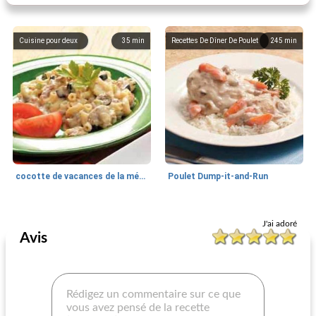
Cuisine pour deux
35
min
Recettes De Dîner De Poulet
245
min
cocotte de vacances de la ménagère
Poulet Dump-it-and-Run
Cuisine pour deux
25
min
Ragoûts de boeuf
90
min
J'ai adoré
Avis