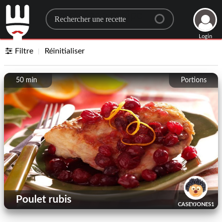
Search for a recipe
Login
Filtre
Réinitialiser
50 min
Portions
Poulet rubis
CASEYJONES1