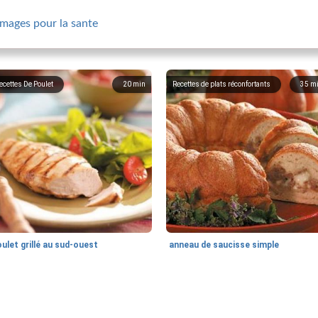
mmages pour la sante
ecettes De Poulet
20
min
Recettes de plats réconfortants
35
m
ulet grillé au sud-ouest
anneau de saucisse simple