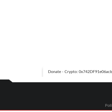
Donate - Crypto: 0x742DF91e06a
Poli