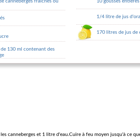
de canneberges fraîches ou
10 gousses entières
1/4 litre de jus d'o
sés
170 litres de jus de 
ucre
 de 130 ml contenant des
ge
es canneberges et 1 litre d'eau.Cuire à feu moyen jusqu'à ce que