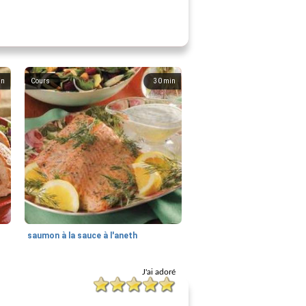
in
Cours
30
min
saumon à la sauce à l'aneth
J'ai adoré