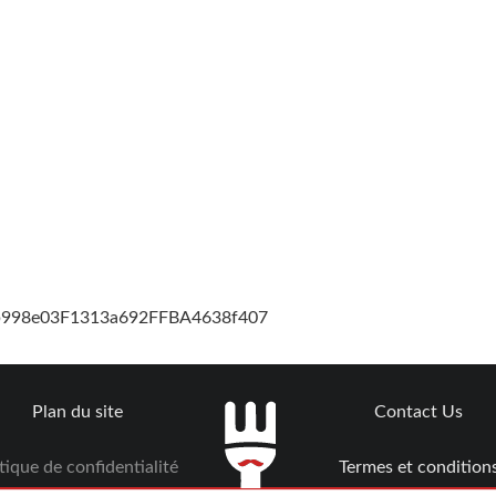
cb998e03F1313a692FFBA4638f407
Plan du site
Contact Us
tique de confidentialité
Termes et condition