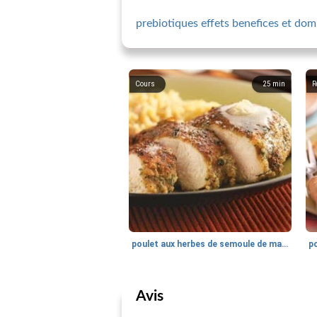
prebiotiques effets benefices et do
Cours
25
min
R
poulet aux herbes de semoule de maïs
po
Avis