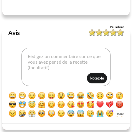
tennessee rubdown
meilleur marinara
J'ai adoré
Avis
more