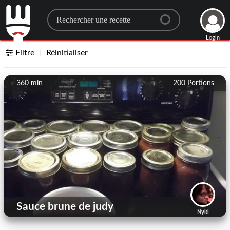
Search for a recipe
Login
Filtre
Réinitialiser
360 min
200
Portions
Sauce brune de judy
Nyki