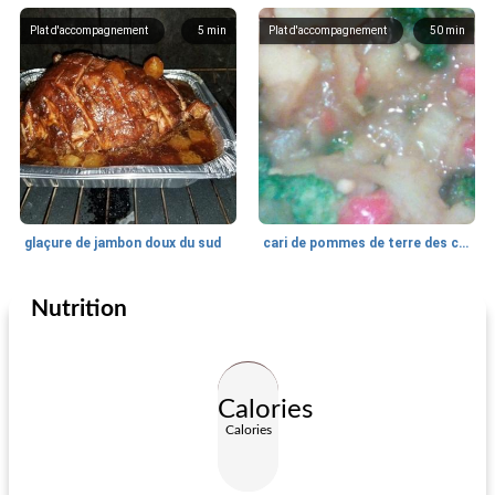
Plat d'accompagnement
5
min
Plat d'accompagnement
50
min
glaçure de jambon doux du sud
cari de pommes de terre des caraïbes
Nutrition
Plat d'accompagnement
485
min
Plat d'accompagnement
25
min
Calories
Calories