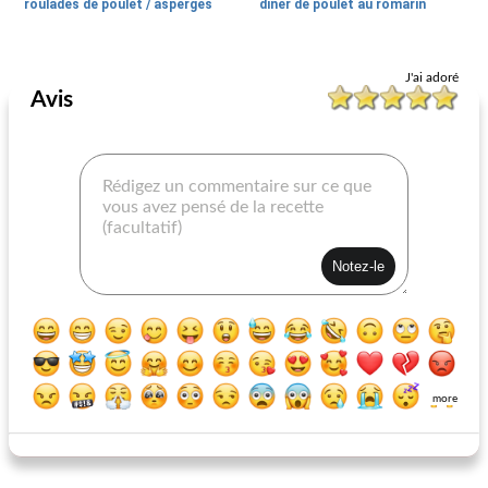
roulades de poulet / asperges
dîner de poulet au romarin
Recettes De Dîner De Poulet
35
min
Recettes De Dîner De Poulet
25
min
J'ai adoré
Avis
poulet Bombay
roulés à la laitue chinoise
more