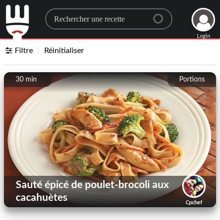
Search for a recipe
Login
Filtre
Réinitialiser
30 min
Portions
Sauté épicé de poulet-brocoli aux
cacahuètes
Cpchef