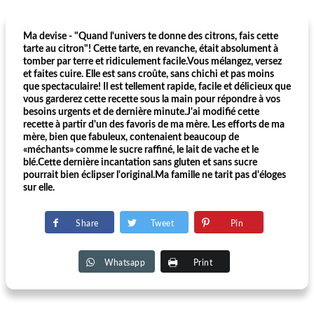
Ma devise - "Quand l'univers te donne des citrons, fais cette
tarte au citron"! Cette tarte, en revanche, était absolument à
tomber par terre et ridiculement facile.Vous mélangez, versez
et faites cuire. Elle est sans croûte, sans chichi et pas moins
que spectaculaire! Il est tellement rapide, facile et délicieux que
vous garderez cette recette sous la main pour répondre à vos
besoins urgents et de dernière minute.J'ai modifié cette
recette à partir d'un des favoris de ma mère. Les efforts de ma
mère, bien que fabuleux, contenaient beaucoup de
«méchants» comme le sucre raffiné, le lait de vache et le
blé.Cette dernière incantation sans gluten et sans sucre
pourrait bien éclipser l'original.Ma famille ne tarit pas d'éloges
sur elle.
Share
Tweet
Pin
Whatsapp
Print