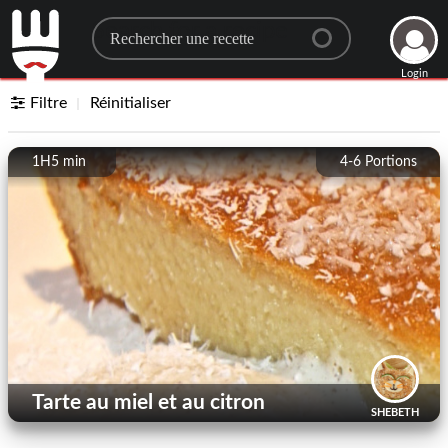
Search for a recipe
Login
Filtre
Réinitialiser
1H5 min
4-6
Portions
Tarte au miel et au citron
SHEBETH