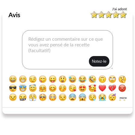
Tarte
500
min
Tarte
75
min
J'ai adoré
Avis
tarte à la citrouille pour congélateur avec croûte de gingembre
tarte aux pommes et aux abricots
more