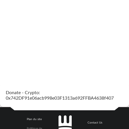
Donate - Crypto:
0x742DF91e06acb998e03F1313a692FFBA4638f407
Plan du site
Contact Us
Politique de