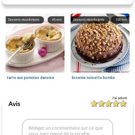
Desserts réconfortants
45
min
Desserts réconfortants
100
min
tarte aux pommes danoise
brownie noisette bombe
Desserts réconfortants
60
min
Desserts réconfortants
45
min
J'ai adoré
Avis