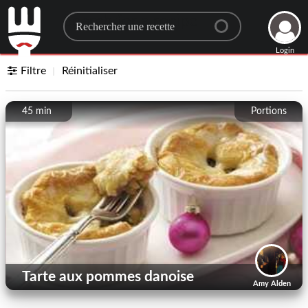
Search for a recipe
Login
Filtre
Réinitialiser
45 min
Portions
Tarte aux pommes danoise
Amy Alden