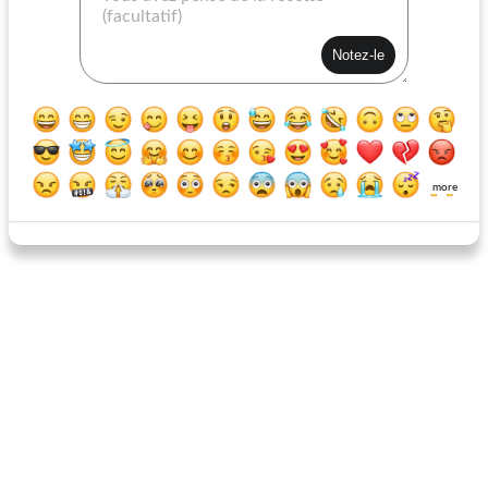
tarte au fudge et aux pacanes
cupcakes de velours rouge avec glaçage noix de coco et fromage à la crème
more