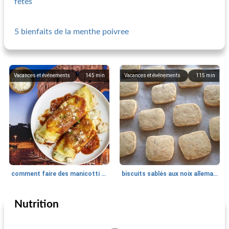
fetes
5 bienfaits de la menthe poivree
Vacances et événements
145
min
Vacances et événements
115
min
comment faire des manicotti de dinde
biscuits sablés aux noix allemandes
Nutrition
Vacances et événements
150
min
Vacances et événements
30
min