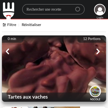
Search for a recipe
Login
Filtre
Réinitialiser
0 min
12
Portions
Tartes aux vaches
N1COLE