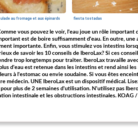
oulade au fromage et aux épinards
fiesta tostadas
omme vous pouvez le voir, l'eau joue un rôle important da
 important est de boire suffisamment d'eau. En outre, une 
ment importante. Enfin, vous stimulez vos intestins lor
ieux de savoir les 10 conseils de IberoLax? Si ces consei
endre trop longtemps pour traiter. IberoLax travaille ave
 plus d'eau est retenue dans les intestins et rend ainsi les
eurs à l'estomac ou envie soudaine. Si vous êtes enceinte
e médecin. UNE IberoLax est un dispositif médical. Lisez
pour plus de 2 semaines d'utilisation. N'utilisez pas Ibero
mation intestinale et les obstructions intestinales. KOA