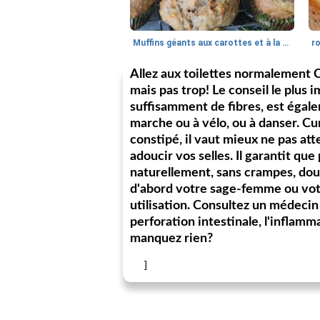
Muffins géants aux carottes et à la banane de Nif
r
Allez aux toilettes normalement C
mais pas trop! Le conseil le plus
suffisamment de fibres, est égale
marche ou à vélo, ou à danser. Cur
constipé, il vaut mieux ne pas att
adoucir vos selles. Il garantit que
naturellement, sans crampes, doul
d'abord votre sage-femme ou votr
utilisation. Consultez un médecin 
perforation intestinale, l'inflam
manquez rien?
]