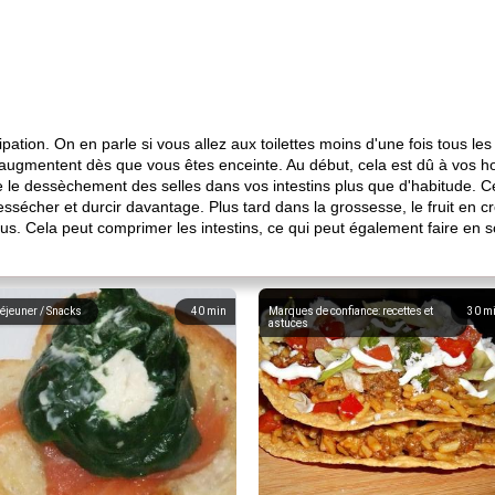
pation. On en parle si vous allez aux toilettes moins d'une fois tous le
 augmentent dès que vous êtes enceinte. Au début, cela est dû à vos h
e le dessèchement des selles dans vos intestins plus que d'habitude. Ce
dessécher et durcir davantage. Plus tard dans la grossesse, le fruit en c
rus. Cela peut comprimer les intestins, ce qui peut également faire en so
éjeuner / Snacks
40
min
Marques de confiance: recettes et
30
m
astuces