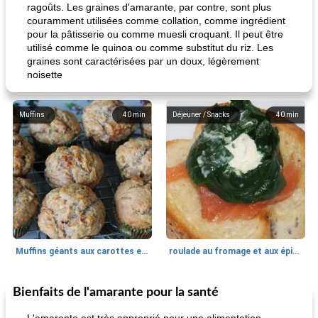
ragoûts. Les graines d'amarante, par contre, sont plus
couramment utilisées comme collation, comme ingrédient
pour la pâtisserie ou comme muesli croquant. Il peut être
utilisé comme le quinoa ou comme substitut du riz. Les
graines sont caractérisées par un doux, légèrement
noisette
Muffins
40
min
Déjeuner / Snacks
40
min
Muffins géants aux carottes et à la banane de Nif
roulade au fromage et aux épinards
Bienfaits de l'amarante pour la santé
Marques de confiance: recettes et
30
min
Viande et volaille
55
min
astuces