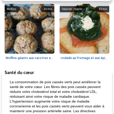
Muffins
40
min
Déjeuner / Snacks
40
min
Muffins géants aux carottes et à la banane de Nif
roulade au fromage et aux épinards
Santé du cœur
Marques de confiance: recettes et
30
min
Viande et volaille
55
min
astuces
La consommation de pois cassés verts peut améliorer la
santé de votre cœur. Les fibres des pois cassés peuvent
réduire votre cholestérol total et votre cholestérol LDL,
réduisant ainsi votre risque de maladie cardiaque.
L'hypertension augmente votre risque de maladie
coronarienne et les pois cassés verts peuvent vous aider à
maintenir une pression artérielle saine. Les directives