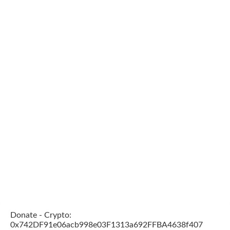
Donate - Crypto:
0x742DF91e06acb998e03F1313a692FFBA4638f407