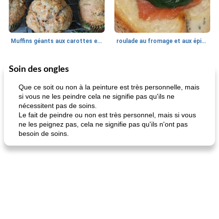
Muffins géants aux carottes et à la banane de Nif
roulade au fromage et aux épinards
Soin des ongles
Marques de confiance: recettes et
30
min
Viande et volaille
55
min
astuces
Que ce soit ou non à la peinture est très personnelle, mais
si vous ne les peindre cela ne signifie pas qu'ils ne
nécessitent pas de soins.
Le fait de peindre ou non est très personnel, mais si vous
ne les peignez pas, cela ne signifie pas qu'ils n'ont pas
besoin de soins.
fiesta tostadas
le méga's jopp joes