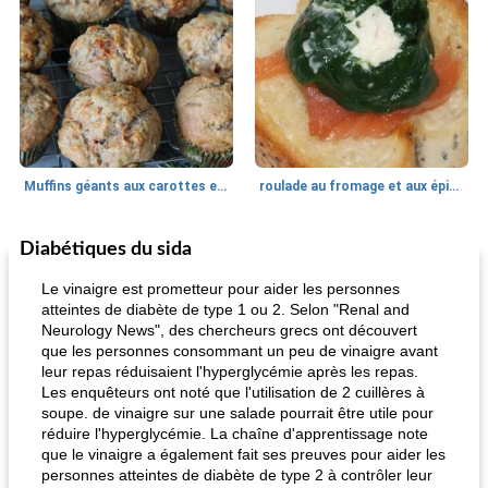
Muffins géants aux carottes et à la banane de Nif
roulade au fromage et aux épinards
Diabétiques du sida
Marques de confiance: recettes et
30
min
Viande et volaille
55
min
astuces
Le vinaigre est prometteur pour aider les personnes
atteintes de diabète de type 1 ou 2. Selon "Renal and
Neurology News", des chercheurs grecs ont découvert
que les personnes consommant un peu de vinaigre avant
leur repas réduisaient l'hyperglycémie après les repas.
Les enquêteurs ont noté que l'utilisation de 2 cuillères à
soupe. de vinaigre sur une salade pourrait être utile pour
réduire l'hyperglycémie. La chaîne d'apprentissage note
que le vinaigre a également fait ses preuves pour aider les
fiesta tostadas
le méga's jopp joes
personnes atteintes de diabète de type 2 à contrôler leur