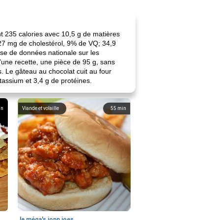
 235 calories avec 10,5 g de matières
 27 mg de cholestérol, 9% de VQ; 34,9
ase de données nationale sur les
d’une recette, une pièce de 95 g, sans
. Le gâteau au chocolat cuit au four
tassium et 3,4 g de protéines.
in
Viande et volaille
55
min
le méga's jopp joes