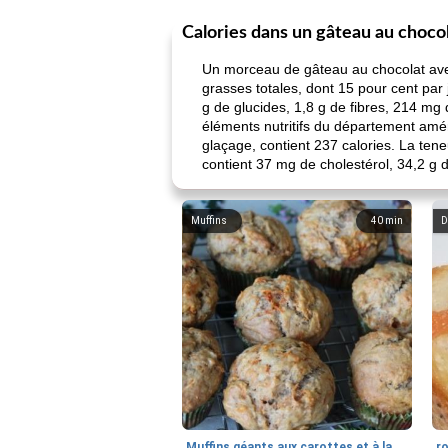
Calories dans un gâteau au choco
Un morceau de gâteau au chocolat ave
grasses totales, dont 15 pour cent par
g de glucides, 1,8 g de fibres, 214 mg
éléments nutritifs du département améri
glaçage, contient 237 calories. La ten
contient 37 mg de cholestérol, 34,2 g 
Muffins
40
min
D
Muffins géants aux carottes et à la banane de Nif
r