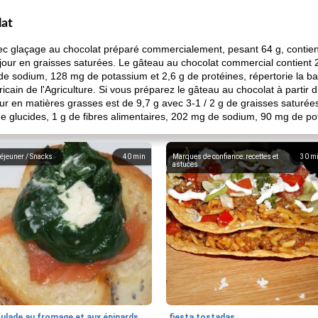
lat
c glaçage au chocolat préparé commercialement, pesant 64 g, contient
 jour en graisses saturées. Le gâteau au chocolat commercial contient
 de sodium, 128 mg de potassium et 2,6 g de protéines, répertorie la b
cain de l'Agriculture. Si vous préparez le gâteau au chocolat à partir 
eur en matières grasses est de 9,7 g avec 3-1 / 2 g de graisses saturées
de glucides, 1 g de fibres alimentaires, 202 mg de sodium, 90 mg de po
éjeuner / Snacks
40
min
Marques de confiance: recettes et
30
m
astuces
oulade au fromage et aux épinards
fiesta tostadas