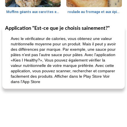
Muffins géants aux carottes et à la banane de Nif
roulade au fromage et aux épinards
Application "Est-ce que je choisis sainement?"
Marques de confiance: recettes et
30
min
Viande et volaille
55
min
astuces
Avec le vérificateur de calories, vous obtenez une valeur
nutritionnelle moyenne pour un produit. Mais il peut y avoir
des différences par marque. Par exemple, une sauce pour
pâtes n'est pas l'autre sauce pour pâtes. Avec l'application
«Kies I Healthy?», Vous pouvez également vérifier la
valeur nutritionnelle de votre marque préférée. Avec cette
application, vous pouvez scanner, rechercher et comparer
facilement des produits. Afficher dans le Play Store Voir
dans l'App Store
fiesta tostadas
le méga's jopp joes