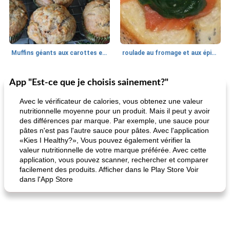
Muffins géants aux carottes et à la banane de Nif
roulade au fromage et aux épinards
App "Est-ce que je choisis sainement?"
Marques de confiance: recettes et
30
min
Viande et volaille
55
min
astuces
Avec le vérificateur de calories, vous obtenez une valeur
nutritionnelle moyenne pour un produit. Mais il peut y avoir
des différences par marque. Par exemple, une sauce pour
pâtes n'est pas l'autre sauce pour pâtes. Avec l'application
«Kies I Healthy?», Vous pouvez également vérifier la
valeur nutritionnelle de votre marque préférée. Avec cette
application, vous pouvez scanner, rechercher et comparer
facilement des produits. Afficher dans le Play Store Voir
dans l'App Store
fiesta tostadas
le méga's jopp joes