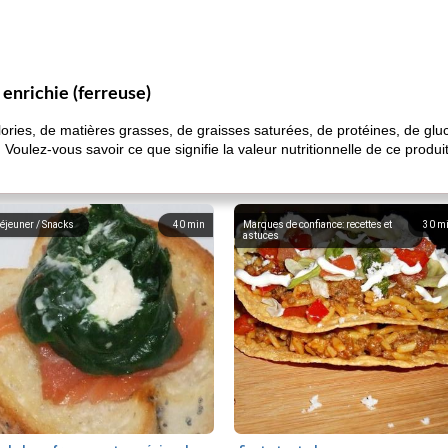
 enrichie (ferreuse)
ies, de matières grasses, de graisses saturées, de protéines, de gluci
 Voulez-vous savoir ce que signifie la valeur nutritionnelle de ce produ
éjeuner / Snacks
40
min
Marques de confiance: recettes et
30
m
astuces