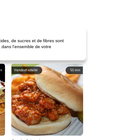
des, de sucres et de fibres sont
it dans l'ensemble de votre
in
Viande et volaille
55
min