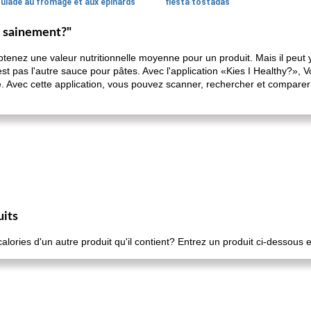
oulade au fromage et aux épinards
fiesta tostadas
s sainement?"
obtenez une valeur nutritionnelle moyenne pour un produit. Mais il peut
t pas l'autre sauce pour pâtes. Avec l'application «Kies I Healthy?», V
e. Avec cette application, vous pouvez scanner, rechercher et comparer 
uits
ories d'un autre produit qu'il contient? Entrez un produit ci-dessous e