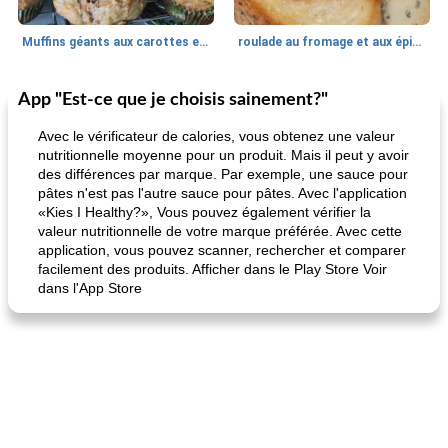
Muffins géants aux carottes et à la banane de Nif
roulade au fromage et aux épinards
App "Est-ce que je choisis sainement?"
Marques de confiance: recettes et
30
min
Viande et volaille
55
min
astuces
Avec le vérificateur de calories, vous obtenez une valeur
nutritionnelle moyenne pour un produit. Mais il peut y avoir
des différences par marque. Par exemple, une sauce pour
pâtes n'est pas l'autre sauce pour pâtes. Avec l'application
«Kies I Healthy?», Vous pouvez également vérifier la
valeur nutritionnelle de votre marque préférée. Avec cette
application, vous pouvez scanner, rechercher et comparer
facilement des produits. Afficher dans le Play Store Voir
dans l'App Store
fiesta tostadas
le méga's jopp joes