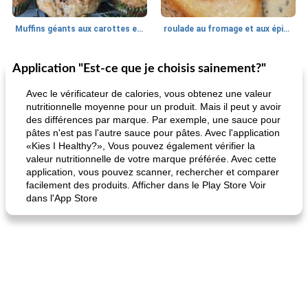
Muffins géants aux carottes et à la banane de Nif
roulade au fromage et aux épinards
Application "Est-ce que je choisis sainement?"
Marques de confiance: recettes et
30
min
Viande et volaille
55
min
astuces
Avec le vérificateur de calories, vous obtenez une valeur
nutritionnelle moyenne pour un produit. Mais il peut y avoir
des différences par marque. Par exemple, une sauce pour
pâtes n'est pas l'autre sauce pour pâtes. Avec l'application
«Kies I Healthy?», Vous pouvez également vérifier la
valeur nutritionnelle de votre marque préférée. Avec cette
application, vous pouvez scanner, rechercher et comparer
facilement des produits. Afficher dans le Play Store Voir
dans l'App Store
fiesta tostadas
le méga's jopp joes